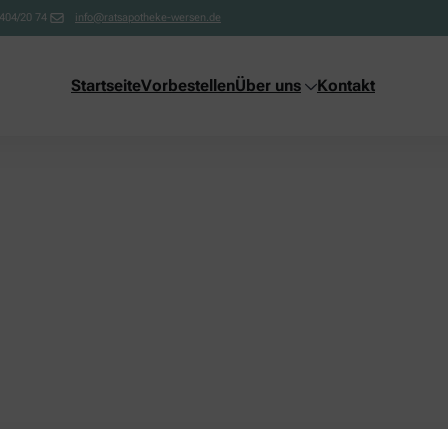
404/20 74
info@ratsapotheke-wersen.de
Startseite
Vorbestellen
Über uns
Kontakt