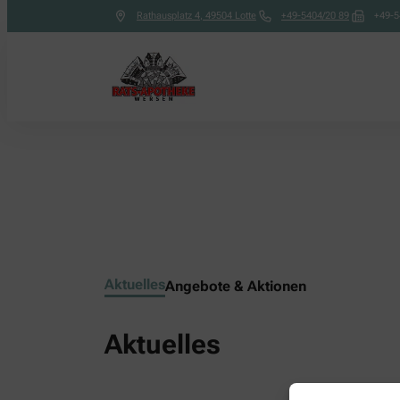
Rathausplatz 4
,
49504
Lotte
+49-5404/20 89
+49-5
Aktuelles
Angebote & Aktionen
Aktuelles