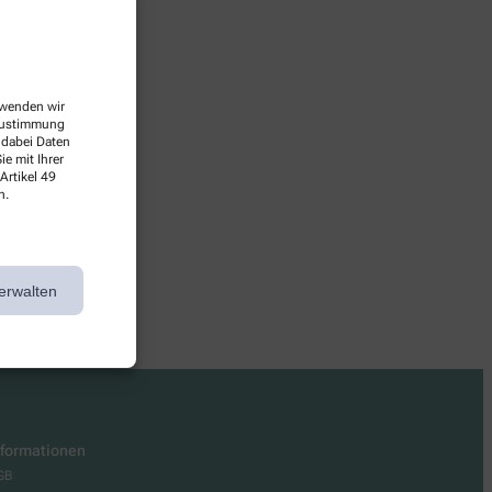
erwenden wir
 Zustimmung
 dabei Daten
e mit Ihrer
Artikel 49
n.
rbei!
erwalten
nformationen
GB