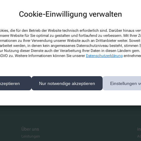
Cookie-Einwilligung verwalten
kies, die für den Betrieb der Website technisch erforderlich sind. Darüber hinaus v
nsere Website für Sie optimal zu gestalten und fortlaufend zu verbessern. Mit Ihrer
ormationen zu Ihrer Verwendung unserer Website auch an Drittanbieter weiter. Soweit
rarbeitet werden, in denen kein angemessenes Datenschutzniveau besteht, stimmen Si
ur Nutzung dieser Dienste auch der Verarbeitung Ihrer Daten in diesen Ländern gem. 
 DSGVO zu. Weitere Informationen können Sie unserer
Datenschutzerklärung
entnehme
 gibt es aktuell nichts Neues. Bitte schauen Sie später wieder vo
kzeptieren
Nur notwendige akzeptieren
Einstellungen v
Über uns
I
Leistungen
A