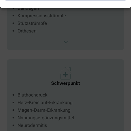
Bandagen
Kompressionsstrümpfe
Stützstrümpfe
Orthesen
Schwerpunkt
Bluthochdruck
Herz-Kreislauf-Erkrankung
Magen-Darm-Erkrankung
Nahrungsergänzungsmittel
Neurodermitis