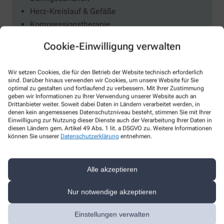
Herz-Kreislauf & Gefäße
Kompressionstherapie
Kosmetik und Hautpflege
Cookie-Einwilligung verwalten
Medizinische Hautpflege
Mikronährstoffe
Wir setzen Cookies, die für den Betrieb der Website technisch erforderlich
Mutter und Kind
sind. Darüber hinaus verwenden wir Cookies, um unsere Website für Sie
Phytotherapie
optimal zu gestalten und fortlaufend zu verbessern. Mit Ihrer Zustimmung
geben wir Informationen zu Ihrer Verwendung unserer Website auch an
Reiseapotheke
Drittanbieter weiter. Soweit dabei Daten in Ländern verarbeitet werden, in
denen kein angemessenes Datenschutzniveau besteht, stimmen Sie mit Ihrer
Schwangerschaft
Einwilligung zur Nutzung dieser Dienste auch der Verarbeitung Ihrer Daten in
Polymedikation
diesen Ländern gem. Artikel 49 Abs. 1 lit. a DSGVO zu. Weitere Informationen
können Sie unserer
Datenschutzerklärung
entnehmen.
Alle akzeptieren
Nur notwendige akzeptieren
Einstellungen verwalten
Anmessen